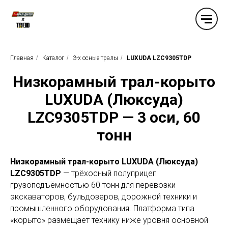
Главная
/
Каталог
/
3-x осные тралы
/
LUXUDA LZC9305TDP
Низкорамный трал-корыто
LUXUDA (Люксуда)
LZC9305TDP — 3 оси, 60
тонн
Низкорамный трал-корыто LUXUDA (Люксуда)
LZC9305TDP
— трёхосный полуприцеп
грузоподъёмностью 60 тонн для перевозки
экскаваторов, бульдозеров, дорожной техники и
промышленного оборудования. Платформа типа
«корыто» размещает технику ниже уровня основной