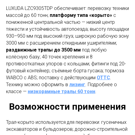
LUXUDA LZC9305TDP обеспечивает: перевозку техники
массой до 60 тонн;
платформу типа «корыто»
с
пониженной центральной частью — низкий центр
тяжести и устойчивость автопоезда; высоту площадки
930–950 мм под высокий груз; широкую рабочую зону
3000 мм с расширением откидными уширителями;
раздвижные трапы до 3500 мм
под любую
колёсную базу; 40 точек крепления и 8
противооткатных упоров с кольцами; фитинги под 20-
футовый контейнер; съёмные борта гусака; тормоза
WABCO с ABS; поставку с действующим
ОТТС
.
Технику можно оформить в
лизинг
. Подробнее о
классе —
низкорамные тралы 60 тонн
.
Возможности применения
Трал-корыто используется для перевозки: гусеничных
экскаваторов и бульдозеров; дорожно-строительной