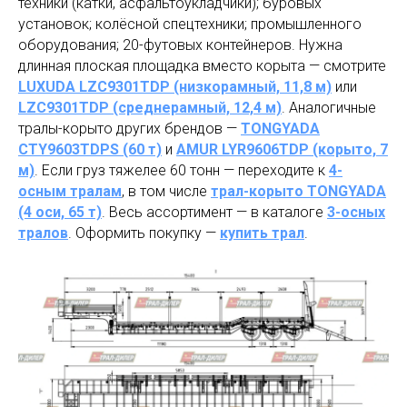
техники (катки, асфальтоукладчики); буровых
установок; колёсной спецтехники; промышленного
оборудования; 20-футовых контейнеров. Нужна
длинная плоская площадка вместо корыта — смотрите
LUXUDA LZC9301TDP (низкорамный, 11,8 м)
или
LZC9301TDP (среднерамный, 12,4 м)
. Аналогичные
тралы-корыто других брендов —
TONGYADA
CTY9603TDPS (60 т)
и
AMUR LYR9606TDP (корыто, 7
м)
. Если груз тяжелее 60 тонн — переходите к
4-
осным тралам
, в том числе
трал-корыто TONGYADA
(4 оси, 65 т)
. Весь ассортимент — в каталоге
3-осных
тралов
. Оформить покупку —
купить трал
.