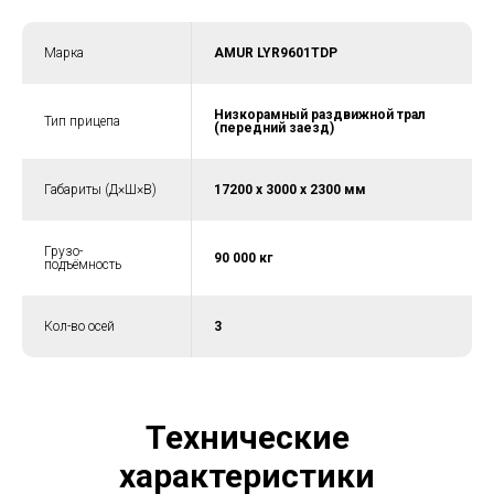
Марка
AMUR LYR9601TDP
Низкорамный раздвижной трал
Тип прицепа
(передний заезд)
Габариты (Д×Ш×В)
17200 х 3000 х 2300 мм
Грузо-
90 000 кг
подъёмность
Кол-во осей
3
Технические
характеристики