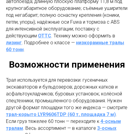
автопоезда; длинную плоскую платформу 11,8 м под
крупногабаритное оборудование; съёмные уширители
под негабарит; полную оснастку крепления (коники,
петли, упоры); надёжные оси Fuwa и тормоза с ABS
для интенсивной эксплуатации; поставку с
действующим
ОТТС
. Технику можно оформить в
лизинг
. Подробнее о классе —
низкорамные тралы
60 тонн
.
Возможности применения
Трал используется для перевозки: гусеничных
экскаваторов и бульдозеров; дорожных катков и
асфальтоукладчиков; буровых установок; колёсной
спецтехники; промышленного оборудования. Нужен
другой формат площадки того же индекса — смотрите
трал-корыто LYR9606TDP (60 т, площадка 7 м)
.
Если груз тяжелее 60 тонн — переходите к
4-осным
тралам
. Весь ассортимент — в каталоге
3-осных