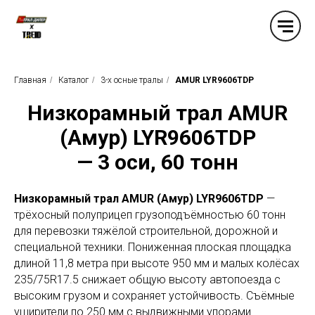
Главная
/
Каталог
/
3-x осные тралы
/
AMUR LYR9606TDP
Низкорамный трал AMUR
(Амур) LYR9606TDP
— 3 оси, 60 тонн
Низкорамный трал AMUR (Амур) LYR9606TDP
—
трёхосный полуприцеп грузоподъёмностью 60 тонн
для перевозки тяжёлой строительной, дорожной и
специальной техники. Пониженная плоская площадка
длиной 11,8 метра при высоте 950 мм и малых колёсах
235/75R17.5 снижает общую высоту автопоезда с
высоким грузом и сохраняет устойчивость. Съёмные
уширители по 250 мм с выдвижными упорами