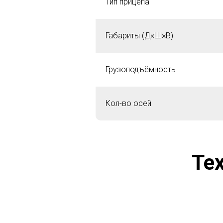
Тип прицепа
Габариты (Д×Ш×В)
Грузоподъёмность
Кол-во осей
Те