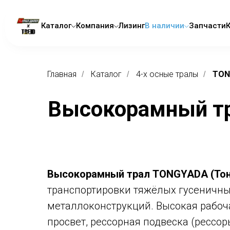
Каталог
Компания
Лизинг
В наличии
Запчасти
Главная
Каталог
4-x осные тралы
TON
/
/
/
Высокорамный тр
Высокорамный трал TONGYADA (То
транспортировки тяжёлых гусеничных
металлоконструкций. Высокая рабоч
просвет, рессорная подвеска (рессор