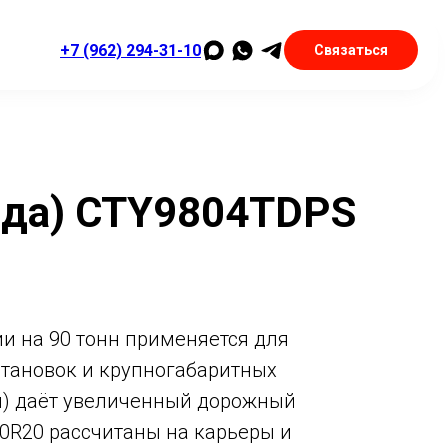
+7 (962) 294-31-10
Связаться
яда) CTY9804TDPS
и на 90 тонн применяется для
становок и крупногабаритных
м) даёт увеличенный дорожный
00R20 рассчитаны на карьеры и