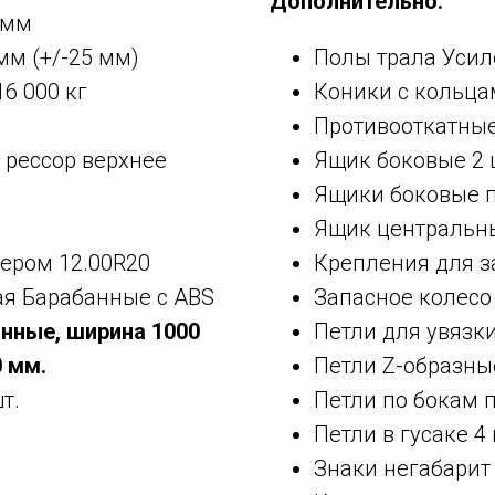
Дополнительно:
 мм
мм (+/-25 мм)
Полы трала Уси
6 000 кг
Коники с кольцам
Противооткатные
 рессор верхнее
Ящик боковые 2 
Ящики боковые п
Ящик центральны
ером 12.00R20
Крепления для за
ая Барабанные с ABS
Запасное колесо 
нные, ширина 1000
Петли для увязк
 мм.
Петли Z-образные
т.
Петли по бокам 
Петли в гусаке 4 
Знаки негабарит