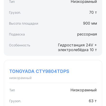
Низкорамный
70 т
900 мм
рессорная
Гидростанция 24V +
электролебёдка 10 т
TONGYADA CTY9804TDPS
низкорамный
Низкорамный
63 т