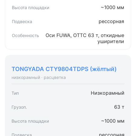
~1000 мм
рессорная
Оси FUWA, ОТТС 63 т, откидные
уширители
TONGYADA CTY9804TDPS (жёлтый)
низкорамный · расцветка
Низкорамный
63 т
~1000 мм
рессорная