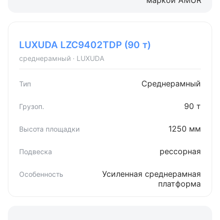
маркой AMUR
LUXUDA LZC9402TDP (90 т)
среднерамный · LUXUDA
Среднерамный
90 т
1250 мм
рессорная
Усиленная среднерамная
платформа