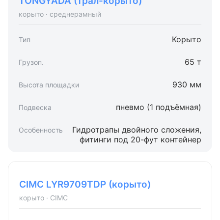
TONGYADA (трал-корыто)
корыто · среднерамный
Корыто
65 т
930 мм
пневмо (1 подъёмная)
Гидротрапы двойного сложения,
фитинги под 20-фут контейнер
CIMC LYR9709TDP (корыто)
корыто · CIMC