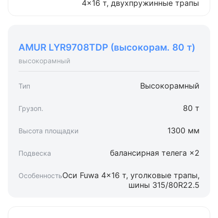
4×16 т, двухпружинные трапы
AMUR LYR9708TDP (высокорам. 80 т)
высокорамный
Высокорамный
80 т
1300 мм
балансирная телега ×2
Оси Fuwa 4×16 т, уголковые трапы,
шины 315/80R22.5