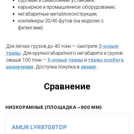
буровые и сваебойные установки;
карьерное и промышленное оборудование;
негабаритные металлоконструкции;
контейнеры 20/40 футов (на моделях с
фитингами).
Для лёгких грузов до 40 тонн — смотрите
3-осные
тралы
. Для крупногабаритного негабарита и грузов
свыше 100 тонн —
5-осные тралы
и
тралы особого
назначения
. Доступна покупка в
лизинг
.
Сравнение
НИЗКОРАМНЫЕ (ПЛОЩАДКА ~900 ММ)
Модель
Тип
Грузоп.
Высота площадк
AMUR LYR9708TDP