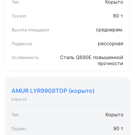
Корыто
80 т
среднерам.
рессорная
Сталь Q690E повышенной
прочности
AMUR LYR9908TDP (корыто)
корыто
Корыто
90 т