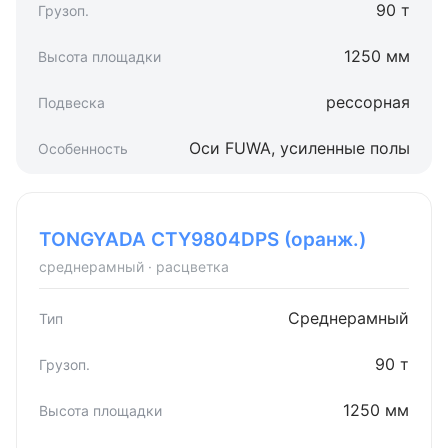
90 т
1250 мм
рессорная
Оси FUWA, усиленные полы
TONGYADA CTY9804DPS (оранж.)
среднерамный · расцветка
Среднерамный
90 т
1250 мм