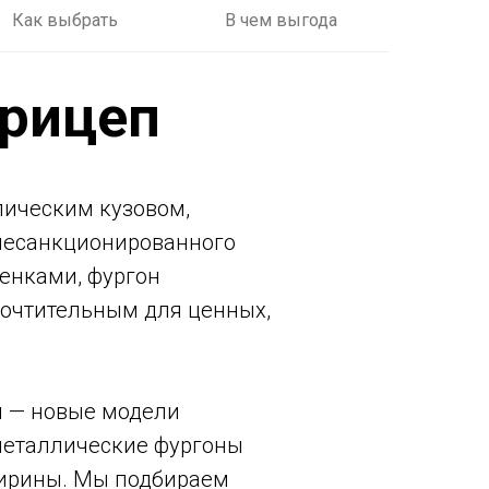
Как выбрать
В чем выгода
прицеп
лическим кузовом,
 несанкционированного
енками, фургон
дпочтительным для ценных,
я — новые модели
ометаллические фургоны
ширины. Мы подбираем