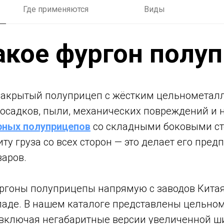
Где применяются
Виды
акое фургон полу
 закрытый полуприцеп с жёстким цельнометал
 осадков, пыли, механических повреждений и
ных полуприцепов
со складными боковыми ст
у груза со всех сторон — это делает его пре
варов.
ургоны полуприцепы напрямую с заводов Кита
кладе. В нашем каталоге представлены цельн
, включая негабаритные версии увеличенной 