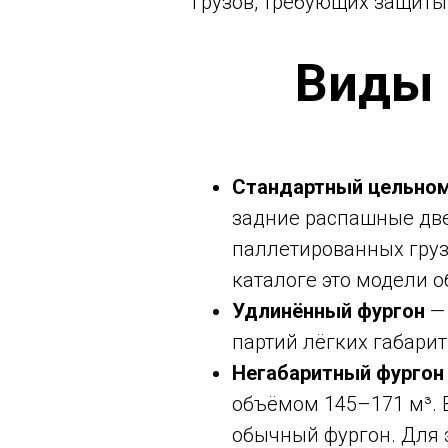
грузов, требующих защиты
Виды 
Стандартный цельном
задние распашные две
паллетированных груз
каталоге это модели о
Удлинённый фургон
— 
партий лёгких габарит
Негабаритный фургон
объёмом 145–171 м³. 
обычный фургон. Для 