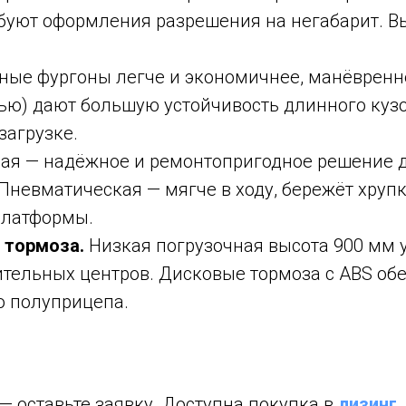
ебуют оформления разрешения на негабарит. В
ные фургоны легче и экономичнее, манёвренне
сью) дают большую устойчивость длинного куз
загрузке.
ая — надёжное и ремонтопригодное решение 
Пневматическая — мягче в ходу, бережёт хрупк
платформы.
 тормоза.
Низкая погрузочная высота 900 мм 
тельных центров. Дисковые тормоза с ABS об
о полуприцепа.
— оставьте заявку. Доступна покупка в
лизинг
.