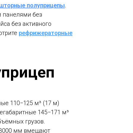
шторные полуприцепы
.
и панелями без
йса без активного
отрите
рефрижераторные
уприцеп
ые 110−125 м³ (17 м)
егабаритные 145−171 м³
бъёмных грузов.
 3000 мм вмещают