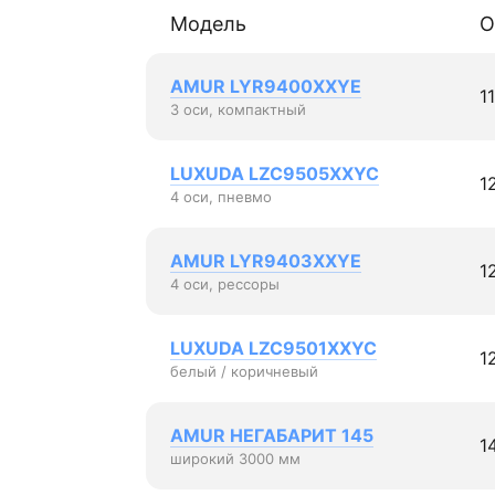
Модель
О
AMUR LYR9400XXYE
1
3 оси, компактный
LUXUDA LZC9505XXYC
1
4 оси, пневмо
AMUR LYR9403XXYE
1
4 оси, рессоры
LUXUDA LZC9501XXYC
1
белый / коричневый
AMUR НЕГАБАРИТ 145
1
широкий 3000 мм