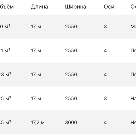
бъём
Длина
Ширина
Оси
О
10 м³
17 м
2550
3
М
21 м³
17 м
2550
4
По
23 м³
17 м
2550
4
П
25 м³
17 м
2550
3
На
45 м³
17,2 м
3000
4
Не