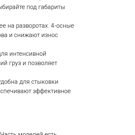
ыбирайте под габариты
е на разворотах. 4-осные
ова и снижают износ
для интенсивной
ий груз и позволяет
удобна для стыковки
еспечивают эффективное
 Часть моделей есть