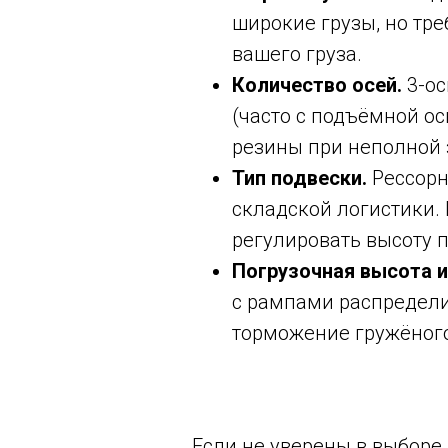
широкие грузы, но тр
вашего груза.
Количество осей.
3-ос
(часто с подъёмной о
резины при неполной 
Тип подвески.
Рессорн
складской логистики. 
регулировать высоту 
Погрузочная высота и
с рампами распредели
торможение гружёног
Если не уверены в выборе 