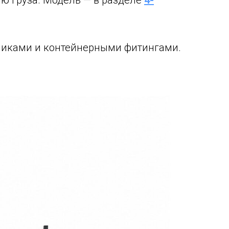
ю груза. Модель — в разделе
4-
никами и контейнерными фитингами.