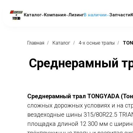
Каталог
Компания
Лизинг
В наличии
Запчасти
Главная
Каталог
4-x осные тралы
TON
/
/
/
Среднерамный т
Среднерамный трал TONGYADA (То
сложных дорожных условиях и на стр
вездеходные шины 315/80R22.5 TRIAN
площадка длиной 12 300 мм с ширин