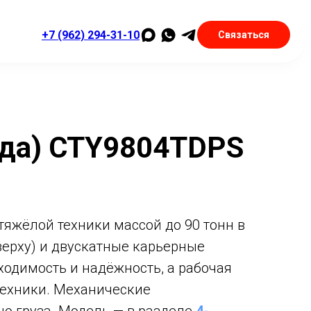
+7 (962) 294-31-10
Связаться
да) CTY9804TDPS
тяжёлой техники массой до 90 тонн в
верху) и двускатные карьерные
одимость и надёжность, а рабочая
техники. Механические