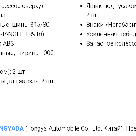
 рессор сверху)
Ящик под гусаком
 кг
2 шт.
тные, шины 315/80
Знаки «Негабарит
TRIANGLE TR918)
Усиленная лебёд
с ABS
Запасное колесо:
нные, ширина 1000
м): 2 шт.
 для заезда: 2 шт.,
NGYADA
(Tongya Automobile Co., Ltd, Китай). 