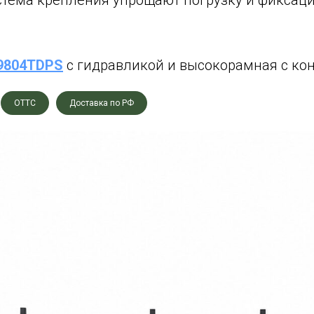
стема крепления упрощают погрузку и фиксаци
9804TDPS
с гидравликой и высокорамная с ко
ОТТС
Доставка по РФ