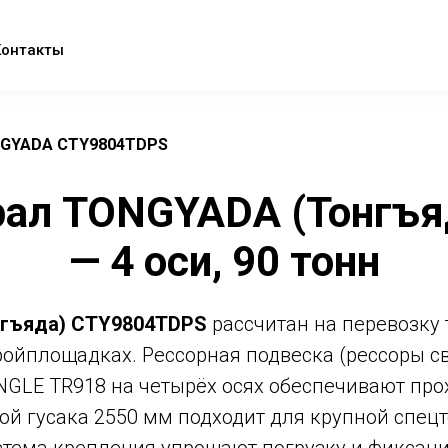
Контакты
GYADA CTY9804TDPS
рал TONGYADA (Тонгъя
— 4 оси, 90 тонн
нгъяда) CTY9804TDPS
рассчитан на перевозку 
ойплощадках. Рессорная подвеска (рессоры с
GLE TR918 на четырёх осях обеспечивают прох
ой гусака 2550 мм подходит для крупной спец