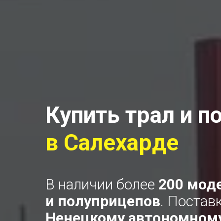
Купить трал и п
в
Салехарде
В наличии более
200 мод
и полуприцепов
. Постав
Ненецкому автономному