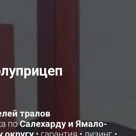
олуприцеп
елей тралов
ка по
Салехарду и Ямало-
 округу
• гарантия • лизинг •