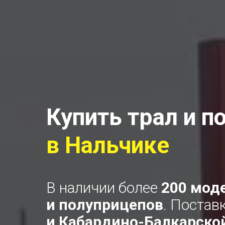
Купить трал и п
в
Нальчике
В наличии более
200 мод
и полуприцепов
. Постав
и Кабардино-Балкарско