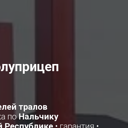
олуприцеп
елей тралов
ка по
Нальчику
й Республике
• гарантия •