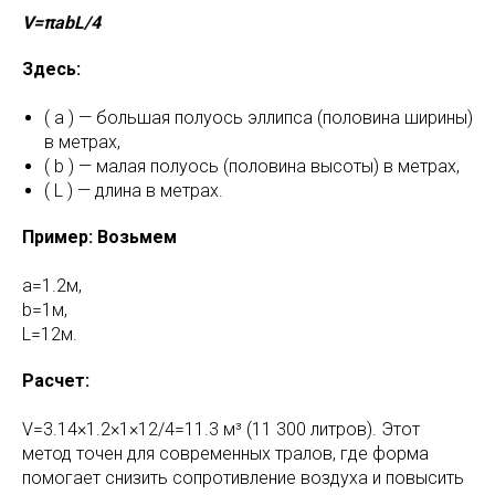
V=πabL/4
Здесь:
( a ) — большая полуось эллипса (половина ширины)
в метрах,
( b ) — малая полуось (половина высоты) в метрах,
( L ) — длина в метрах.
Пример: Возьмем
a=1.2м,
b=1м,
L=12м.
Расчет:
V=3.14×1.2×1×12/4=11.3 м³ (11 300 литров). Этот
метод точен для современных тралов, где форма
помогает снизить сопротивление воздуха и повысить