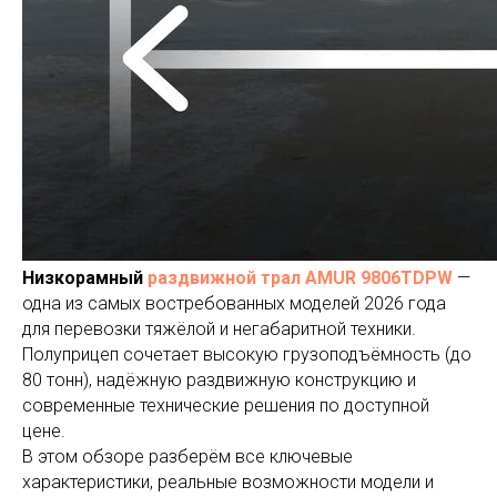
Низкорамный
раздвижной трал
AMUR 9806TDPW
—
одна из самых востребованных моделей 2026 года
для перевозки тяжёлой и негабаритной техники.
Полуприцеп сочетает высокую грузоподъёмность (до
80 тонн), надёжную раздвижную конструкцию и
современные технические решения по доступной
цене.
В этом обзоре разберём все ключевые
характеристики, реальные возможности модели и