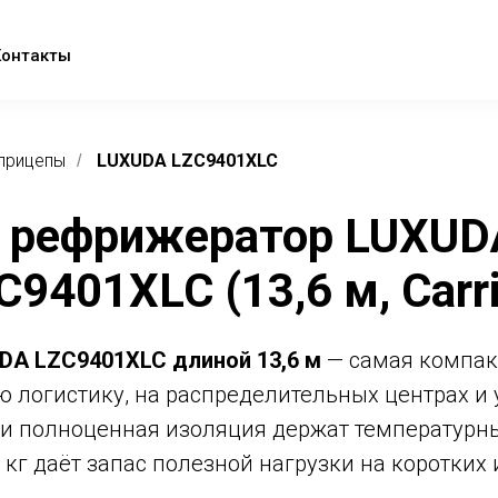
Контакты
прицепы
LUXUDA LZC9401XLC
/
 рефрижератор LUXUD
C9401XLC (13,6 м, Carri
A LZC9401XLC длиной 13,6 м
— самая компакт
ю логистику, на распределительных центрах и 
4 и полноценная изоляция держат температурн
кг даёт запас полезной нагрузки на коротких 