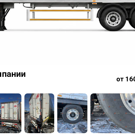
мпании
от 16