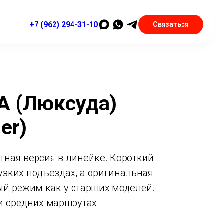
+7 (962) 294-31-10
Связаться
A (Люксуда)
er)
ная версия в линейке. Короткий
узких подъездах, а оригинальная
ый режим как у старших моделей.
и средних маршрутах.