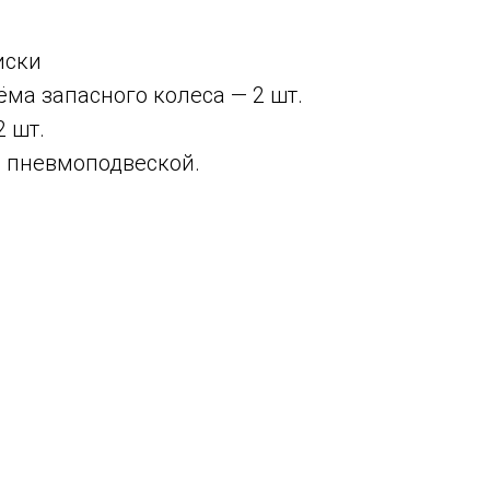
иски
ёма запасного колеса — 2 шт.
 шт.
 пневмоподвеской.