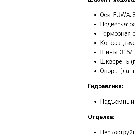
Оси: FUWA, 3
Подвеска: р
Тормозная с
Колёса: дву
Шины: 315/8
Шкворень (п
Опоры (лапы
Гидравлика:
Подъёмный 
Отделка:
Пескоструйн