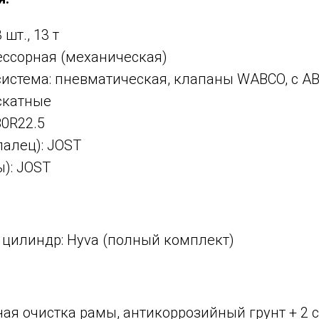
 шт., 13 т
ессорная (механическая)
истема: пневматическая, клапаны WABCO, с A
скатные
0R22.5
алец): JOST
): JOST
цилиндр: Hyva (полный комплект)
ая очистка рамы, антикоррозийный грунт + 2