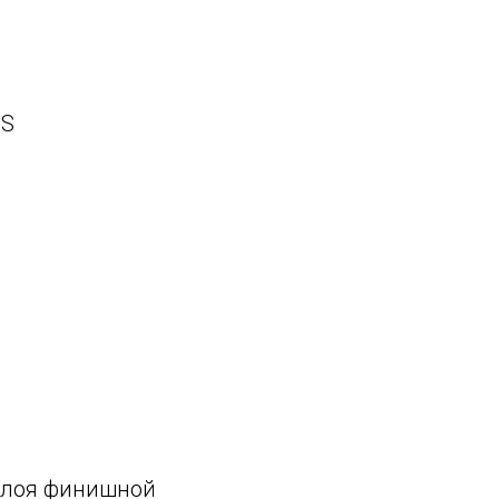
BS
 слоя финишной