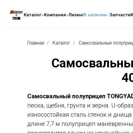
Каталог
Компания
Лизинг
В наличии
Запчасти
Главная
Каталог
Самосвальные полупри
/
/
Самосвальны
4
Самосвальный полуприцеп TONGYADA
песка, щебня, грунта и зерна. U-обра
износостойкая сталь стенок и днища
длине 7,7 м полуприцеп манёвренны