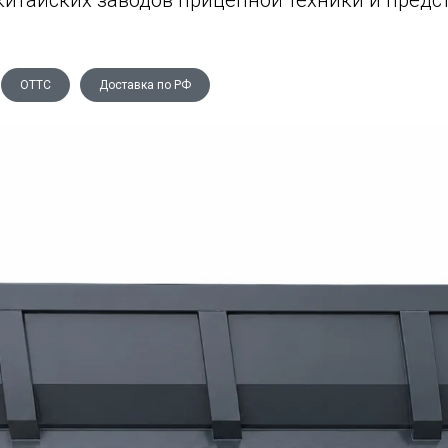
китайских заводов прицепной техники и предс
ОТТС
Доставка по РФ