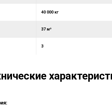
40 000 кг
37 м³
3
хнические характерист
ия: