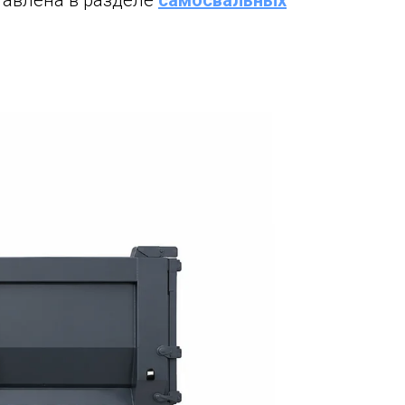
тавлена в разделе
самосвальных