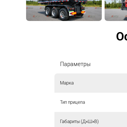
О
Параметры
Марка
Тип прицепа
Габариты (Д×Ш×В)