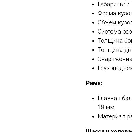
Габариты: 7 
Форма кузов
Объём кузов
Система раз
Толщина бок
Толщина дни
Снаряжённая
Грузоподъём
Рама:
Главная бал
18 мм
Материал р
Шасси и ходова