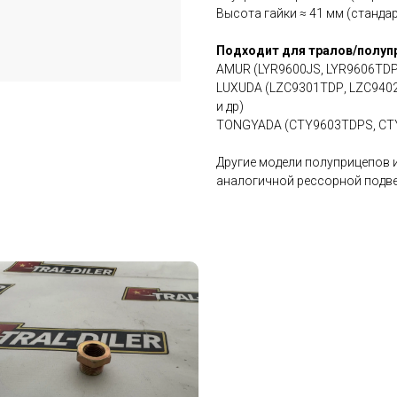
Высота гайки ≈ 41 мм (станда
Подходит для тралов/полупр
AMUR (LYR9600JS, LYR9606ТDР
LUXUDA (LZС9301ТDР, LZС940
и др)
TONGYADA (СТY9603ТDРS, СТY
Другие модели полуприцепов и 
аналогичной рессорной подв