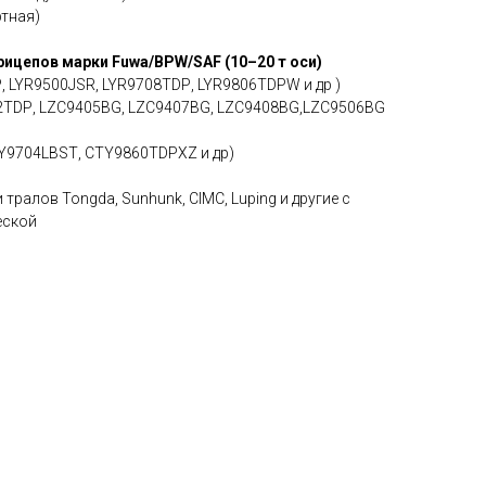
ртная)
ицепов марки Fuwа/ВРW/SАF (10–20 т оси)
, LYR9500JSR, LYR9708ТDР, LYR9806ТDРW и др )
2ТDР, LZС9405ВG, LZС9407ВG, LZС9408ВG,LZС9506ВG
9704LВSТ, СТY9860ТDРХZ и др)
тралов Тоngdа, Sunhunk, СIМС, Luрing и другие с
еской