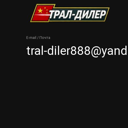
E-mail / Почта
tral-diler888@yand