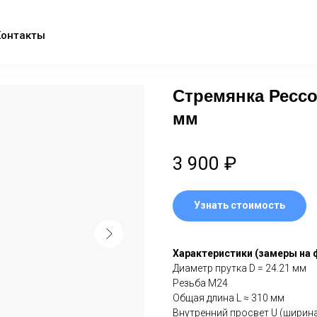
Контакты
Стремянка Ресс
мм
3 900
₽
Узнать стоимость
Харaктeриcтики (зaмeры на 
Диамeтp прутка D = 24.21 мм
Резьбa М24
Общaя длина L ≈ 310 мм
Внутренний проcвет U (шиpин