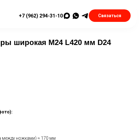
+7 (962) 294-31-10
Связаться
оры широкая M24 L420 мм D24
фoтo):
a между ножками) ≈ 170 мм