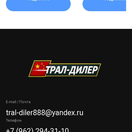
Внутренний диаметр (посадка снизу)
По внутреннему кольцу: ≈ 13-14 см
E-mail / Почта
tral-diler888@yandex.ru
Телефон
+7 (962) 294-31-10