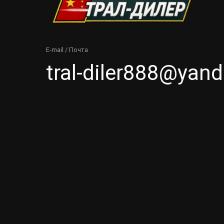
E-mail / Почта
tral-diler888@yand