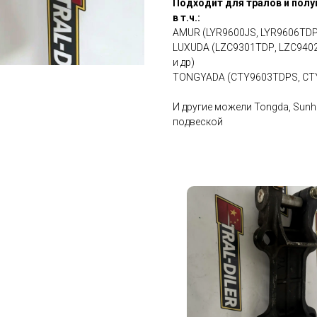
Подходит для тралов и полу
в т.ч.:
AMUR (LYR9600JS, LYR9606ТDР
LUXUDA (LZС9301ТDР, LZС940
и др)
TONGYADA (СТY9603ТDРS, СТY
И другие можели Тоngdа, Sunhu
подвеской