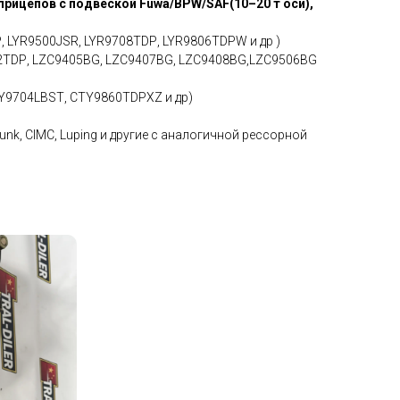
прицепов с подвеской Fuwа/ВРW/SАF(10–20 т оси),
, LYR9500JSR, LYR9708ТDР, LYR9806ТDРW и др )
2ТDР, LZС9405ВG, LZС9407ВG, LZС9408ВG,LZС9506ВG
9704LВSТ, СТY9860ТDРХZ и др)
nk, СIМС, Luрing и другие с аналогичной рессорной