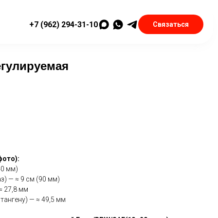
+7 (962) 294-31-10
Связаться
егулируемая
фото):
40 мм)
) — ≈ 9 см (90 мм)
≈ 27,8 мм
тангену) — ≈ 49,5 мм