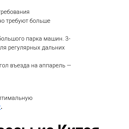
требования
но требуют больше
большого парка машин. 3-
для регулярных дальних
гол въезда на аппарель —
оптимальную
г
.