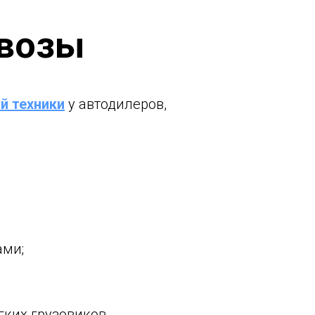
овозы
й техники
у автодилеров,
;
ами;
гких грузовиков.