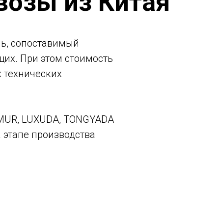
возы из Китая
нь, сопоставимый
их. При этом стоимость
х технических
MUR, LUXUDA, TONGYADA
а этапе производства