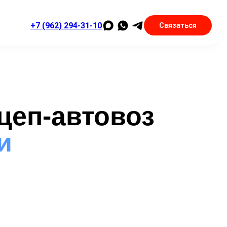
+7 (962) 294-31-10
Связаться
цеп-автовоз
и