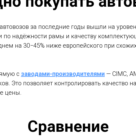
но покупать авто
автовозов за последние годы вышли на урове
 по надёжности рамы и качеству комплектующ
еднем на 30−45% ниже европейского при схожи
рямую с
заводами-производителями
— CIMC, A
ов. Это позволяет контролировать качество н
е цены.
Сравнение