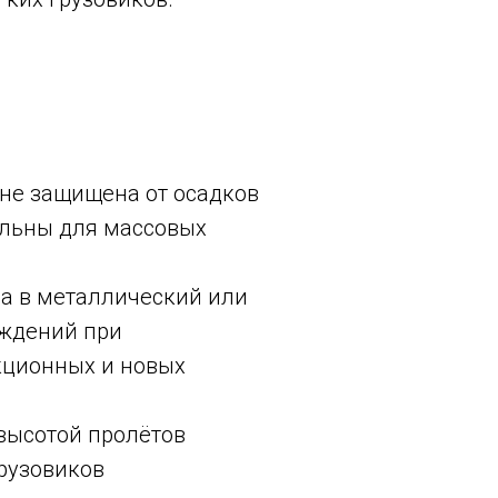
не защищена от осадков
альны для массовых
а в металлический или
еждений при
кционных и новых
высотой пролётов
рузовиков