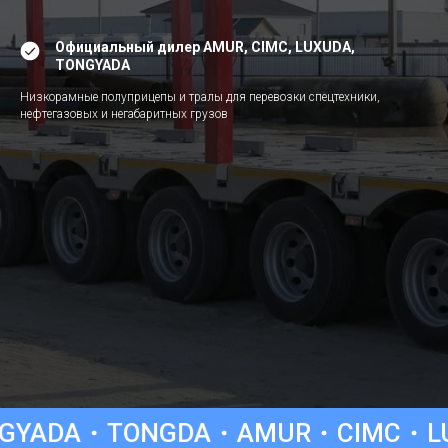
Официальный дилер AMUR, CIMC, LUXUDA,
TONGYADA
Низкорамные полуприцепы и тралы для перевозки спецтехники,
нефтегазовых и негабаритных грузов
NGDA
AMUR
CIMC
LUXUDA
TO