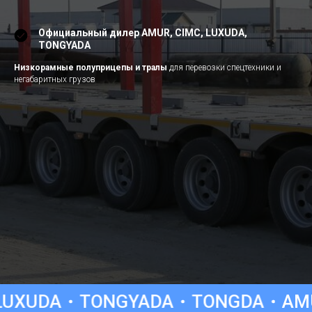
Официальный дилер AMUR, CIMC, LUXUDA,
TONGYADA
Низкорамные полуприцепы и тралы
для перевозки спецтехники и
негабаритных грузов
TONGYADA
TONGDA
AMUR
CIMC