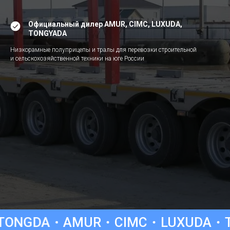
Официальный дилер AMUR, CIMC, LUXUDA,
TONGYADA
Низкорамные полуприцепы и тралы для перевозки строительной
и сельскохозяйственной техники на юге России
MUR
CIMC
LUXUDA
TONGYADA