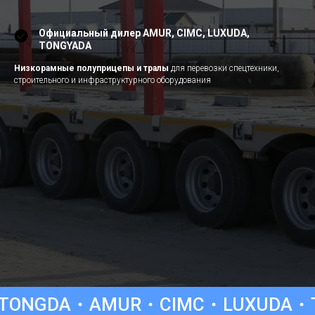
Официальный дилер AMUR, CIMC, LUXUDA,
TONGYADA
Низкорамные полуприцепы и тралы
для перевозки спецтехники,
строительного и инфраструктурного оборудования
MUR
CIMC
LUXUDA
TONGYADA