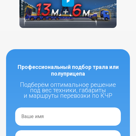
Профессиональный подбор трала или
полуприцепа
Подберём оптимальное решение
под вес техники, габариты
и маршруты перевозки по КЧР